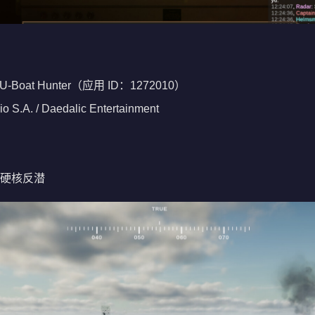
 U-Boat Hunter（应用 ID：1272010）
S.A. / Daedalic Entertainment
硬核反潜