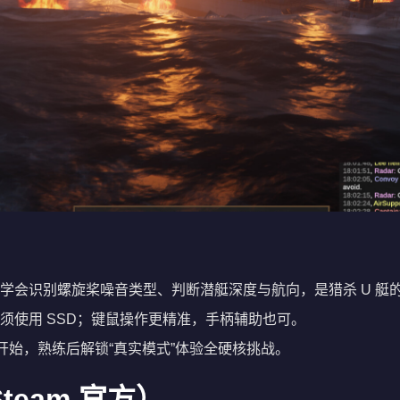
学会识别螺旋桨噪音类型、判断潜艇深度与航向，是猎杀 U 艇
须使用 SSD；键鼠操作更精准，手柄辅助也可。
开始，熟练后解锁“真实模式”体验全硬核挑战。
team 官方）