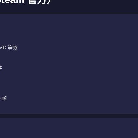
）
 AMD 等效
存
 帧